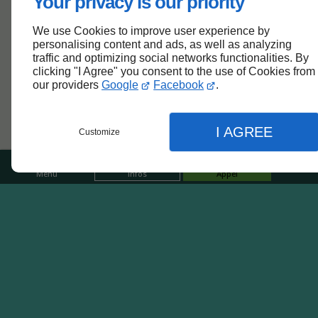
Your privacy is our priority
Nous restons toujours à l’écoute de vos besoins pour
vous conseiller au mieux.
We use Cookies to improve user experience by
personalising content and ads, as well as analyzing
traffic and optimizing social networks functionalities. By
clicking "I Agree" you consent to the use of Cookies from
our providers
Google
Facebook
.
Bonne réputation
I AGREE
Customize
Nous sommes connus auprès de nombreux clients à
Caluire-et-Cuire et dans les alentours.
Menu
Infos
Appel
Une équipe de paysagistes
et de cordistes passionnés
Fermer
Fermer
Fermer