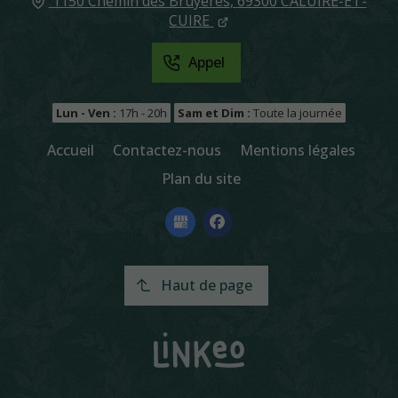
1150 Chemin des Bruyères
,
69300
CALUIRE-ET-
CUIRE
Appel
Lun - Ven :
17h - 20h
Sam et Dim :
Toute la journée
Accueil
Contactez-nous
Mentions légales
Plan du site
Haut de page