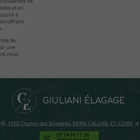
ticularités de
bles et en
ribuons à
 en offrant
.
tise de
our une
ent nous
GIULIANI ÉLAGAGE
1150 Chemin des Bruyères
,
69300
CALUIRE-ET-CUIRE
09 74 56 11 36
*N'hésitez pas à nous