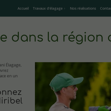
Accueil
Travaux d'élagage
Nos réalisations
Conta
e dans la région 
ani Élagage,
uvrez
ace en un
çonnez
iribel