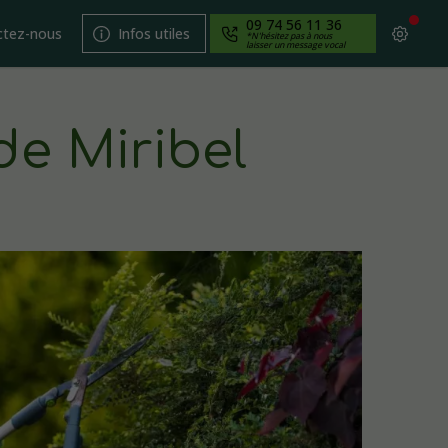
09 74 56 11 36
ctez-nous
Infos utiles
*N'hésitez pas à nous
laisser un message vocal
de Miribel