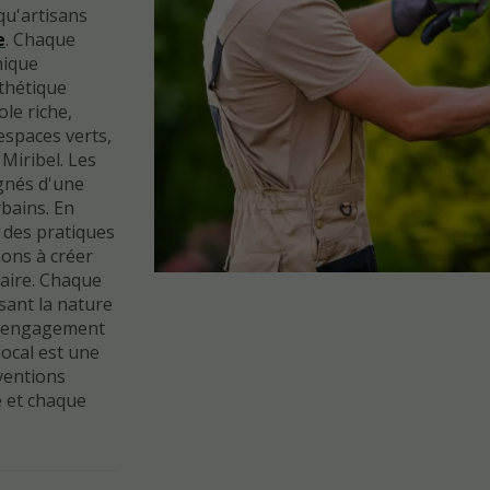
qu'artisans
e
. Chaque
nique
sthétique
ole riche,
spaces verts,
Miribel. Les
gnés d'une
bains. En
 des pratiques
ons à créer
naire. Chaque
sant la nature
re engagement
local est une
rventions
 et chaque