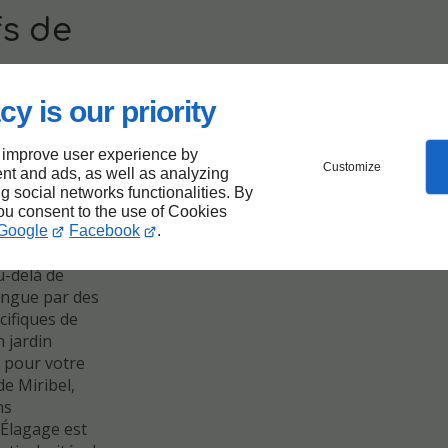
fs de
cy is our priority
un terrain de
de Giuliani
 improve user experience by
rbres et la
Customize
nt and ads, as well as analyzing
extérieurs
ng social networks functionalities. By
ette ville
you consent to the use of Cookies
nous
Google
Facebook
.
on de la
u-delà de
tingue par des
cifiques de
n jardin
t pour votre
de Miribel,
ns
 Élagage est